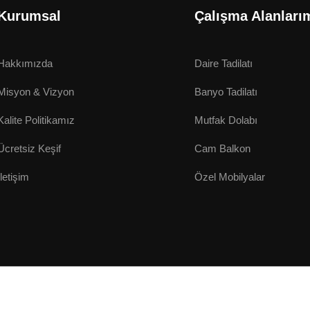
Kurumsal
Çalışma Alanları
Hakkımızda
Daire Tadilatı
Misyon & Vizyon
Banyo Tadilatı
Kalite Politikamız
Mutfak Dolabı
Ücretsiz Keşif
Cam Balkon
İletişim
Özel Mobilyalar
right © 2026.
Özka Dekor
. Tüm Hakları Saklıdır.