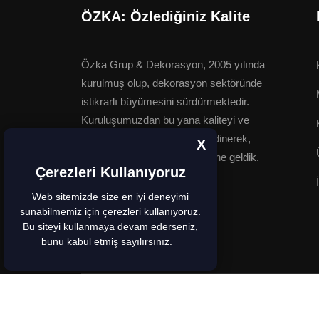
ÖZKA: Özlediğiniz Kalite
Özka Grup & Dekorasyon, 2005 yılında
kurulmuş olup, dekorasyon sektöründe
istikrarlı büyümesini sürdürmektedir.
Kuruluşumuzdan bu yana kaliteyi ve
müşteri memnuniyetini ilke edinerek,
X
sektörde güçlü bir marka haline geldik.
Çerezleri Kullanıyoruz
Web sitemizde size en iyi deneyimi
Devamı
sunabilmemiz için çerezleri kullanıyoruz.
Bu siteyi kullanmaya devam ederseniz,
bunu kabul etmiş sayılırsınız.
Copy