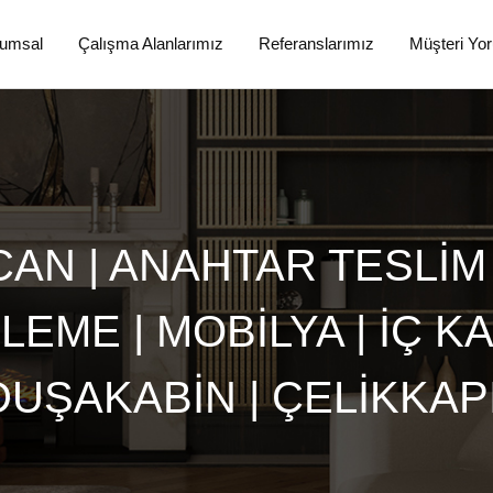
umsal
Çalışma Alanlarımız
Referanslarımız
Müşteri Yor
AN | ANAHTAR TESLİM E
EME | MOBİLYA | İÇ K
DUŞAKABİN | ÇELİKKAPI