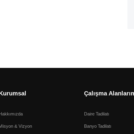
Kurumsal
Çalışma Alanları
Hakkımızda
Daire Tadilatı
Misyon & Vizyon
Banyo Tadilatı