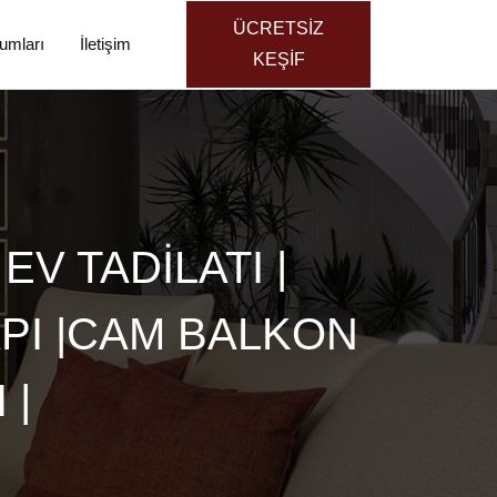
ÜCRETSİZ
umları
İletişim
KEŞİF
V TADİLATI |
API |CAM BALKON
 |