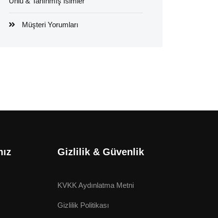
Ünlü & Tanınmış İsimler
Müşteri Yorumları
mız
Gizlilik & Güvenlik
KVKK Aydınlatma Metni
Gizlilik Politikası