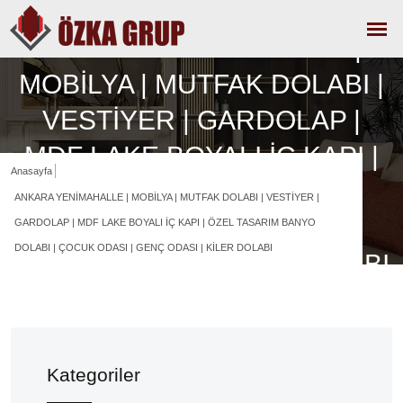
ANKARA YENİMAHALLE |
MOBİLYA | MUTFAK DOLABI |
VESTİYER | GARDOLAP |
MDF LAKE BOYALI İÇ KAPI |
Anasayfa
ÖZEL TASARIM BANYO
ANKARA YENİMAHALLE | MOBİLYA | MUTFAK DOLABI | VESTİYER |
DOLABI | ÇOCUK ODASI |
GARDOLAP | MDF LAKE BOYALI İÇ KAPI | ÖZEL TASARIM BANYO
DOLABI | ÇOCUK ODASI | GENÇ ODASI | KİLER DOLABI
GENÇ ODASI | KİLER DOLABI
Kategoriler