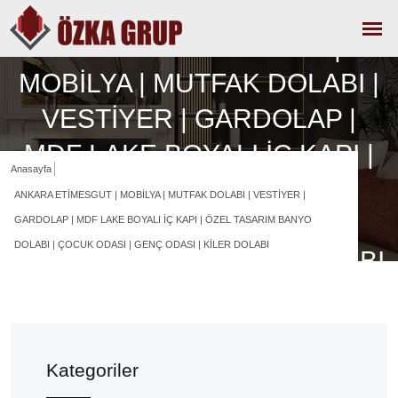
ANKARA ETİMESGUT |
MOBİLYA | MUTFAK DOLABI |
VESTİYER | GARDOLAP |
MDF LAKE BOYALI İÇ KAPI |
Anasayfa
ÖZEL TASARIM BANYO
ANKARA ETİMESGUT | MOBİLYA | MUTFAK DOLABI | VESTİYER |
DOLABI | ÇOCUK ODASI |
GARDOLAP | MDF LAKE BOYALI İÇ KAPI | ÖZEL TASARIM BANYO
DOLABI | ÇOCUK ODASI | GENÇ ODASI | KİLER DOLABI
GENÇ ODASI | KİLER DOLABI
Kategoriler